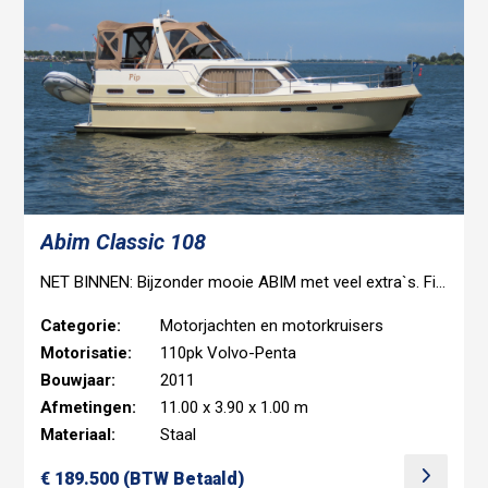
Abim Classic 108
NET BINNEN: Bijzonder mooie ABIM met veel extra`s. Fijne indeling met grote rondzit en aparte douche/ toilet.
Categorie:
Motorjachten en motorkruisers
Motorisatie:
110pk Volvo-Penta
Bouwjaar:
2011
Afmetingen:
11.00 x 3.90 x 1.00 m
Materiaal:
Staal
€ 189.500 (BTW Betaald)