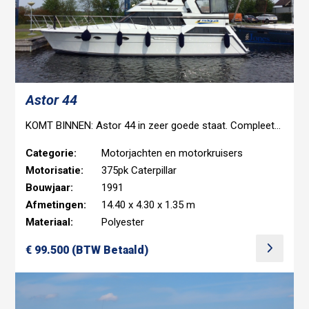
Astor 44
KOMT BINNEN: Astor 44 in zeer goede staat. Compleet uitgerust met onder meer boeg- en hekschroef, generator, airco en CV. BEZICHTIGEN OP AFSPRAAK MOGELIJK>
Categorie:
Motorjachten en motorkruisers
Motorisatie:
375pk Caterpillar
Bouwjaar:
1991
Afmetingen:
14.40 x 4.30 x 1.35 m
Materiaal:
Polyester
€ 99.500 (BTW Betaald)