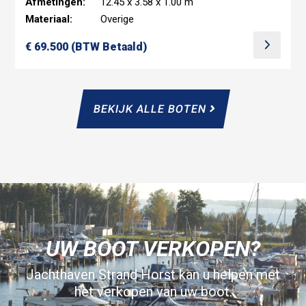
Afmetingen:
12.45 x 3.58 x 1.00 m
Materiaal:
Overige
€ 69.500 (BTW Betaald)
BEKIJK ALLE BOTEN
UW BOOT VERKOPEN?
Jachthaven Strand Horst kan u helpen met
het verkopen van uw boot.