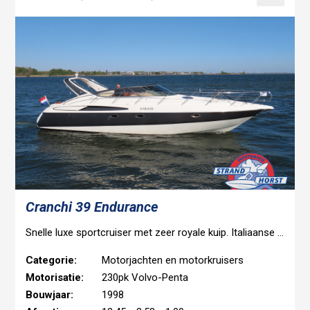
Cranchi 39 Endurance
Snelle luxe sportcruiser met zeer royale kuip. Italiaanse styling en goede vaareigenschappen. Boegschroef, omvormer en kap uit 2019. Elektrisch te openen garage voor bijboot. Nieuwe anti-fouling mei 2026.
Categorie:
Motorjachten en motorkruisers
Motorisatie:
230pk Volvo-Penta
Bouwjaar:
1998