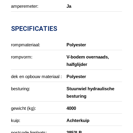
amperemeter:
Ja
SPECIFICATIES
rompmateriaal:
Polyester
rompvorm:
V-bodem overnaads,
halfglijder
dek en opbouw materiaal :
Polyester
besturing:
Stuurwiel hydraulische
besturing
gewicht (kg):
4000
kuip:
Achterkuip
postcode ligplaats:
3853LB