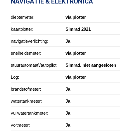
NAVIGATIE & ELEKTRONICA
dieptemeter:
via plotter
kaartplotter:
Simrad 2021
navigatieverlichting:
Ja
snelheidsmeter:
via plotter
stuurautomaat\/autopilot:
Simrad, niet aangesloten
Log:
via plotter
brandstofmeter:
Ja
watertankmeter:
Ja
vuilwatertankmeter:
Ja
voltmeter:
Ja