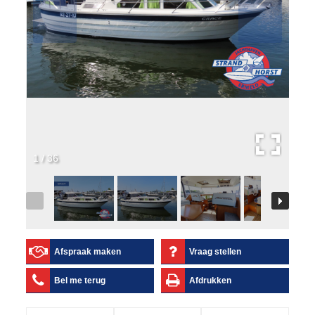
1
/
36
Afspraak maken
Vraag stellen
Bel me terug
Afdrukken