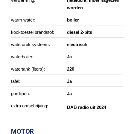
verwarming:
hetelucht, moet nagezien
worden
warm water:
boiler
kooktoestel brandstof:
diesel 2-pits
waterdruk systeem:
electrisch
waterboiler:
Ja
watertank (liters):
220
tafel:
Ja
gordijnen:
Ja
extra omschrijving:
DAB radio uit 2024
MOTOR