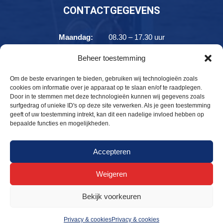
CONTACTGEGEVENS
Maandag:
08.30 – 17.30 uur
Dinsdag:
08.30 – 17.30 uur
Beheer toestemming
Woensdag:
08.30 – 17.30 uur
Donderdag:
08.30 – 17.30 uur
Om de beste ervaringen te bieden, gebruiken wij technologieën zoals
cookies om informatie over je apparaat op te slaan en/of te raadplegen.
Vrijdag:
08.30 – 17.30 uur
Door in te stemmen met deze technologieën kunnen wij gegevens zoals
Zaterdag:
08.30 – 17.30 uur
surfgedrag of unieke ID's op deze site verwerken. Als je geen toestemming
geeft of uw toestemming intrekt, kan dit een nadelige invloed hebben op
Zondag:
10.00 – 17.30 uur
bepaalde functies en mogelijkheden.
Accepteren
© Jachthaven Strand Horst 2026 -
Privacy & cookies
–
Weigeren
haven@strandhorst.com
Bekijk voorkeuren
Privacy & cookies
Privacy & cookies