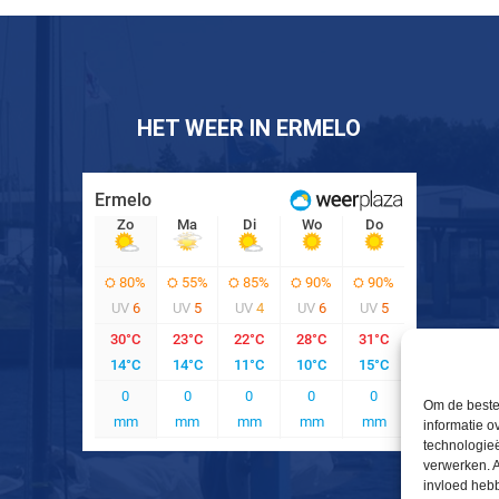
HET WEER IN ERMELO
Om de beste 
informatie o
technologieë
verwerken. A
invloed heb