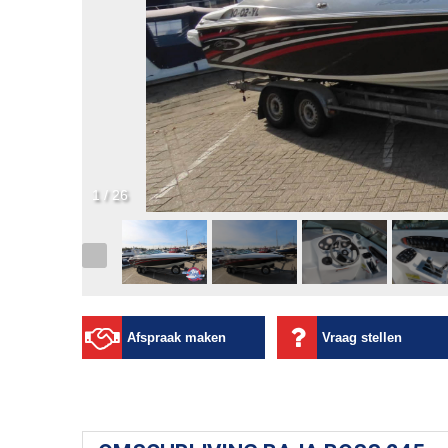
1
/
26
Afspraak maken
Vraag stellen