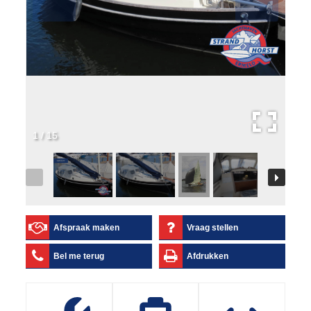
1
/
15
Afspraak maken
Vraag stellen
Bel me terug
Afdrukken