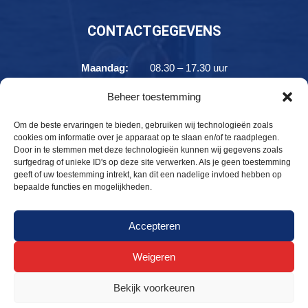
CONTACTGEGEVENS
Maandag:
08.30 – 17.30 uur
Dinsdag:
08.30 – 17.30 uur
Beheer toestemming
Woensdag:
08.30 – 17.30 uur
Donderdag:
08.30 – 17.30 uur
Om de beste ervaringen te bieden, gebruiken wij technologieën zoals
cookies om informatie over je apparaat op te slaan en/of te raadplegen.
Vrijdag:
08.30 – 17.30 uur
Door in te stemmen met deze technologieën kunnen wij gegevens zoals
Zaterdag:
08.30 – 17.30 uur
surfgedrag of unieke ID's op deze site verwerken. Als je geen toestemming
geeft of uw toestemming intrekt, kan dit een nadelige invloed hebben op
Zondag:
10.00 – 17.30 uur
bepaalde functies en mogelijkheden.
Accepteren
© Jachthaven Strand Horst 2026 -
Privacy & cookies
–
Weigeren
haven@strandhorst.com
Bekijk voorkeuren