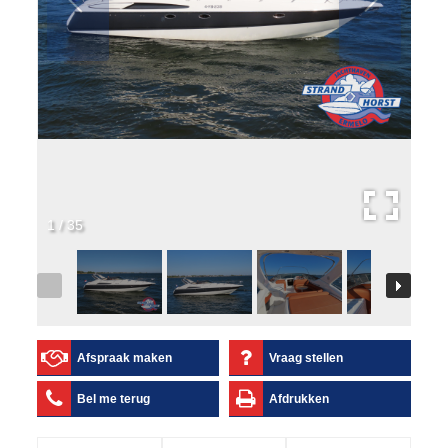
1
/
35
Afspraak maken
Vraag stellen
Bel me terug
Afdrukken