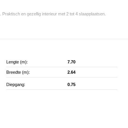
aktisch en gezellig interieur met 2 tot 4 slaapplaatsen.
Lengte (m):
7.70
Breedte (m):
2.64
Diepgang:
0.75