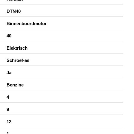
DTN40
Binnenboordmotor
40
Elektrisch
Schroef-as
Ja
Benzine
4
9
12
1