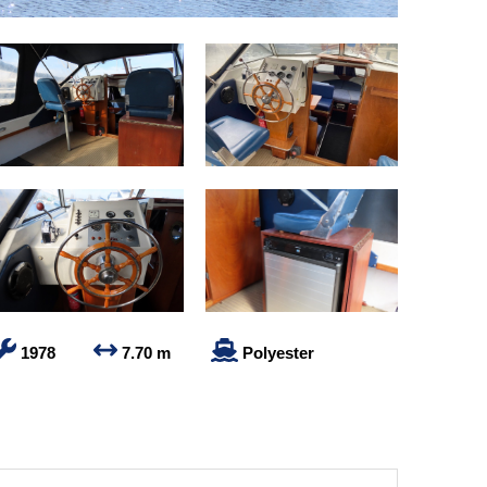
1978
7.70 m
Polyester