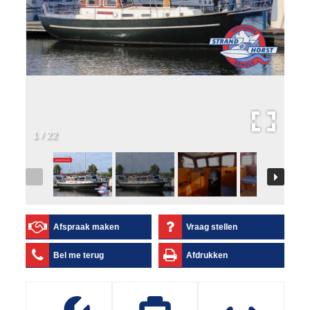
1
/
22
Afspraak maken
Vraag stellen
Bel me terug
Afdrukken