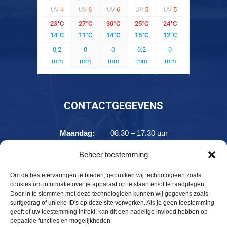
CONTACTGEGEVENS
Maandag:
08.30 – 17.30 uur
Dinsdag:
08.30 – 17.30 uur
Beheer toestemming
Woensdag:
08.30 – 17.30 uur
Donderdag:
08.30 – 17.30 uur
Om de beste ervaringen te bieden, gebruiken wij technologieën zoals
cookies om informatie over je apparaat op te slaan en/of te raadplegen.
Vrijdag:
08.30 – 17.30 uur
Door in te stemmen met deze technologieën kunnen wij gegevens zoals
Zaterdag:
08.30 – 17.30 uur
surfgedrag of unieke ID's op deze site verwerken. Als je geen toestemming
geeft of uw toestemming intrekt, kan dit een nadelige invloed hebben op
Zondag:
10.00 – 17.30 uur
bepaalde functies en mogelijkheden.